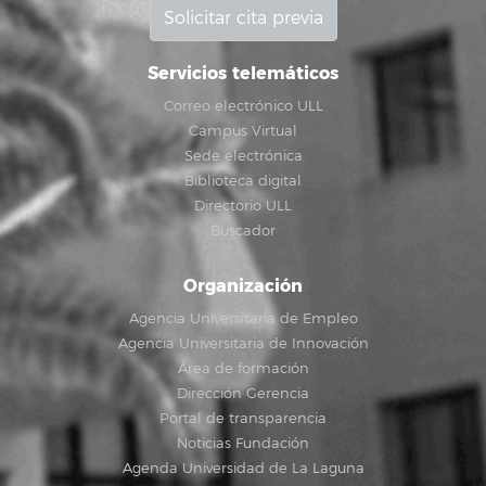
Solicitar cita previa
Servicios telemáticos
Correo electrónico ULL
Campus Virtual
Sede electrónica
Biblioteca digital
Directorio ULL
Buscador
Organización
Agencia Universitaria de Empleo
Agencia Universitaria de Innovación
Área de formación
Dirección Gerencia
Portal de transparencia
Noticias Fundación
Agenda Universidad de La Laguna