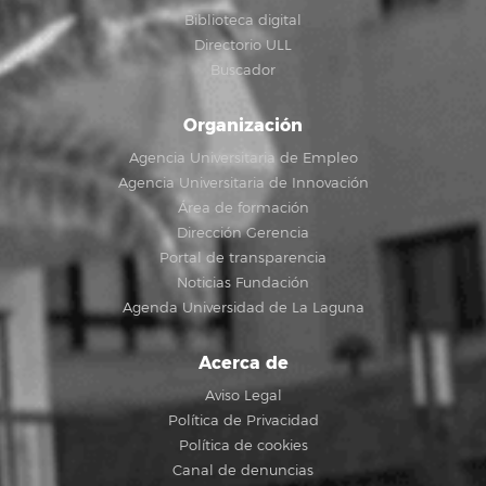
Biblioteca digital
Directorio ULL
Buscador
Organización
Agencia Universitaria de Empleo
Agencia Universitaria de Innovación
Área de formación
Dirección Gerencia
Portal de transparencia
Noticias Fundación
Agenda Universidad de La Laguna
Acerca de
Aviso Legal
Política de Privacidad
Política de cookies
Canal de denuncias