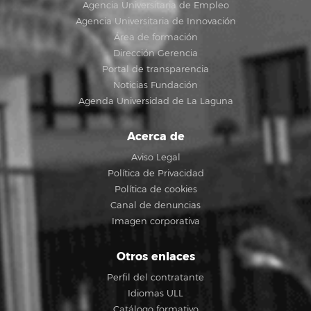
Agencia Universitaria de Empleo
Agencia Universitaria de Innovación
Área de formación
Dirección Gerencia
Portal de transparencia
Noticias Fundación
Agenda Universidad de La Laguna
Acerca de
Aviso Legal
Política de Privacidad
Política de cookies
Canal de denuncias
Imagen corporativa
Otros enlaces
Perfil del contratante
Idiomas ULL
Catálogo formativo