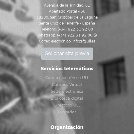
Avenida de la Trinidad, 61
Apartado Postal 456
38200, San Cristóbal de La Laguna
Santa Cruz de Tenerife - España
Teléfono: (+34) 922 31 92 00
Whatsapp:
(+34) 922 31 92 00
Correo electrónico:
info@fg.ull.es
Solicitar cita previa
Servicios telemáticos
Correo electrónico ULL
Campus Virtual
Sede electrónica
Biblioteca digital
Directorio ULL
Buscador
Organización