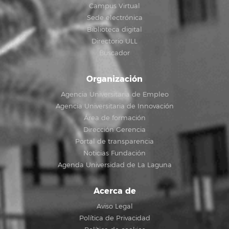
Campus Virtual
Sede electrónica
Biblioteca digital
Directorio ULL
Buscador
Organización
Agencia Universitaria de Empleo
Agencia Universitaria de Innovación
Área de formación
Dirección Gerencia
Portal de transparencia
Noticias Fundación
Agenda Universidad de La Laguna
Acerca de
Aviso Legal
Política de Privacidad