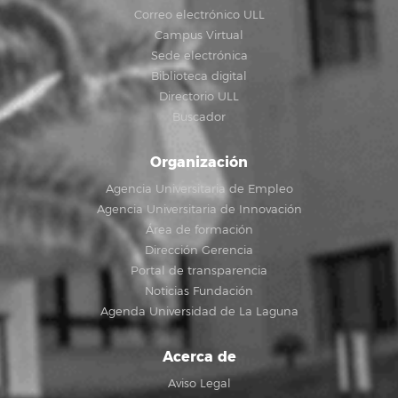
Correo electrónico ULL
Campus Virtual
Sede electrónica
Biblioteca digital
Directorio ULL
Buscador
Organización
Agencia Universitaria de Empleo
Agencia Universitaria de Innovación
Área de formación
Dirección Gerencia
Portal de transparencia
Noticias Fundación
Agenda Universidad de La Laguna
Acerca de
Aviso Legal