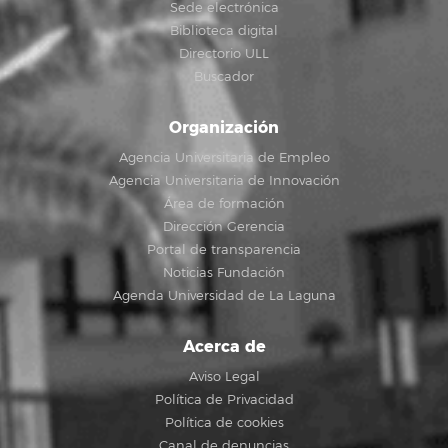
Sede electrónica
Biblioteca digital
Directorio ULL
Buscador
Organización
Agencia Universitaria de Empleo
Agencia Universitaria de Innovación
Área de formación
Dirección Gerencia
Portal de transparencia
Noticias Fundación
Agenda Universidad de La Laguna
Acerca de
Aviso Legal
Política de Privacidad
Política de cookies
Canal de denuncias