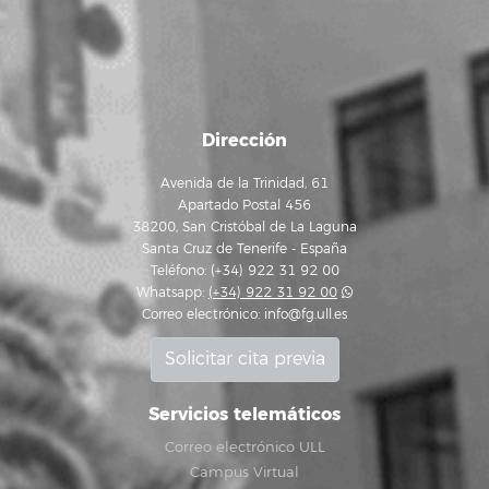
Dirección
Avenida de la Trinidad, 61
Apartado Postal 456
38200, San Cristóbal de La Laguna
Santa Cruz de Tenerife - España
Teléfono: (+34) 922 31 92 00
Whatsapp:
(+34) 922 31 92 00
Correo electrónico:
info@fg.ull.es
Solicitar cita previa
Servicios telemáticos
Correo electrónico ULL
Campus Virtual