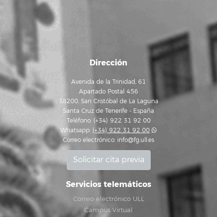
Dirección
Avenida de la Trinidad, 61
Apartado Postal 456
38200, San Cristóbal de La Laguna
Santa Cruz de Tenerife - España
Teléfono: (+34) 922 31 92 00
Whatsapp:
(+34) 922 31 92 00
Correo electrónico:
info@fg.ull.es
Solicitar cita previa
Servicios telemáticos
Correo electrónico ULL
Campus Virtual