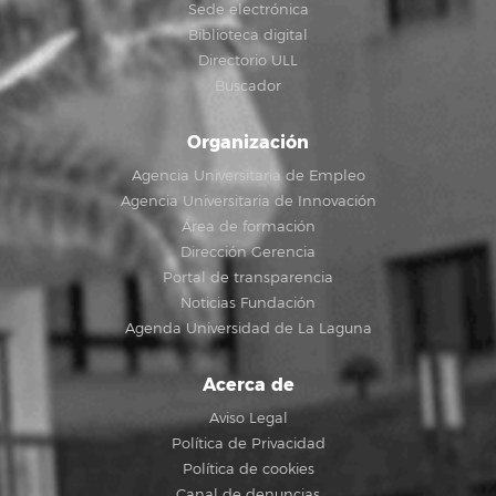
Sede electrónica
Biblioteca digital
Directorio ULL
Buscador
Organización
Agencia Universitaria de Empleo
Agencia Universitaria de Innovación
Área de formación
Dirección Gerencia
Portal de transparencia
Noticias Fundación
Agenda Universidad de La Laguna
Acerca de
Aviso Legal
Política de Privacidad
Política de cookies
Canal de denuncias