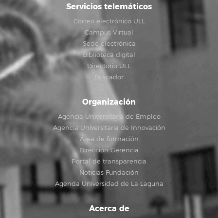
Servicios telemáticos
Correo electrónico ULL
Campus Virtual
Sede electrónica
Biblioteca digital
Directorio ULL
Buscador
Organización
Agencia Universitaria de Empleo
Agencia Universitaria de Innovación
Área de formación
Dirección Gerencia
Portal de transparencia
Noticias Fundación
Agenda Universidad de La Laguna
Acerca de