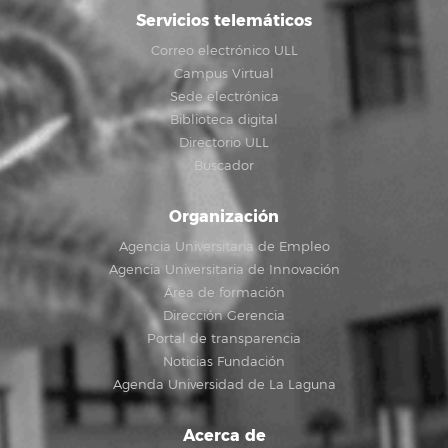
Servicios telemáticos
Correo electrónico ULL
Campus Virtual
Sede electrónica
Biblioteca digital
Directorio ULL
Buscador
Organización
Agencia Universitaria de Empleo
Agencia Universitaria de Innovación
Área de formación
Dirección Gerencia
Portal de transparencia
Noticias Fundación
Agenda Universidad de La Laguna
Acerca de