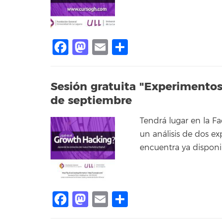
Facebook
Mastodon
Email
Share
Sesión gratuita "Experimento
de septiembre
Tendrá lugar en la F
un análisis de dos e
encuentra ya disponi
Facebook
Mastodon
Email
Share