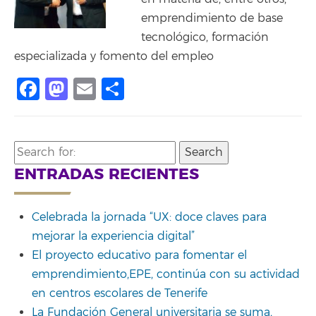
emprendimiento de base
tecnológico, formación
especializada y fomento del empleo
Facebook
Mastodon
Email
Share
Search
for:
ENTRADAS RECIENTES
Celebrada la jornada “UX: doce claves para
mejorar la experiencia digital”
El proyecto educativo para fomentar el
emprendimiento,EPE, continúa con su actividad
en centros escolares de Tenerife
La Fundación General universitaria se suma,