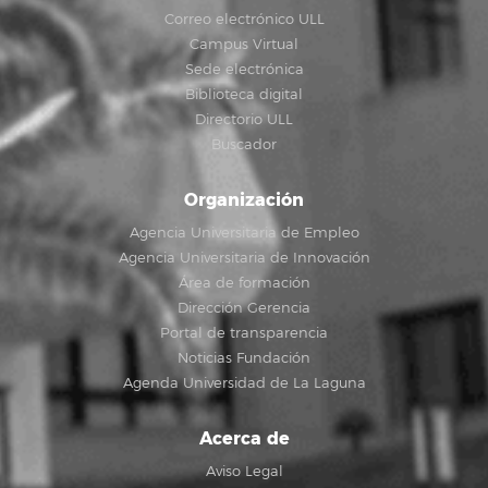
Correo electrónico ULL
Campus Virtual
Sede electrónica
Biblioteca digital
Directorio ULL
Buscador
Organización
Agencia Universitaria de Empleo
Agencia Universitaria de Innovación
Área de formación
Dirección Gerencia
Portal de transparencia
Noticias Fundación
Agenda Universidad de La Laguna
Acerca de
Aviso Legal