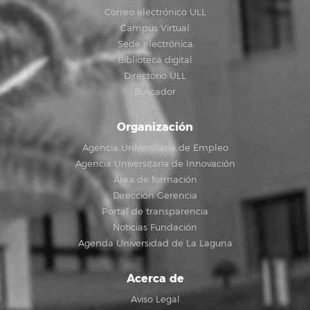
Correo electrónico ULL
Campus Virtual
Sede electrónica
Biblioteca digital
Directorio ULL
Buscador
Organización
Agencia Universitaria de Empleo
Agencia Universitaria de Innovación
Área de formación
Dirección Gerencia
Portal de transparencia
Noticias Fundación
Agenda Universidad de La Laguna
Acerca de
Aviso Legal