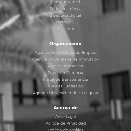
Campus Virtual
Sede electrónica
Biblioteca digital
Directorio ULL
Buscador
Organización
Agencia Universitaria de Empleo
Agencia Universitaria de Innovación
Área de formación
Dirección Gerencia
Portal de transparencia
Noticias Fundación
Agenda Universidad de La Laguna
Acerca de
Aviso Legal
Política de Privacidad
Política de cookies