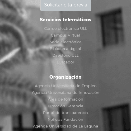
Solicitar cita previa
Servicios telemáticos
Correo electrónico ULL
Campus Virtual
Sede electrónica
Biblioteca digital
Directorio ULL
Buscador
Organización
Agencia Universitaria de Empleo
Agencia Universitaria de Innovación
Área de formación
Dirección Gerencia
Portal de transparencia
Noticias Fundación
Agenda Universidad de La Laguna