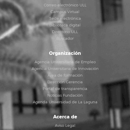
Correo electrónico ULL
Campus Virtual
Sede electrónica
Biblioteca digital
Directorio ULL
Buscador
Organización
Agencia Universitaria de Empleo
Agencia Universitaria de Innovación
Área de formación
Dirección Gerencia
Portal de transparencia
Noticias Fundación
Agenda Universidad de La Laguna
Acerca de
Aviso Legal