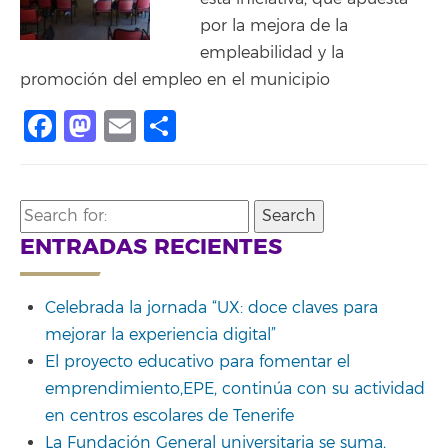
por la mejora de la
empleabilidad y la
promoción del empleo en el municipio
Facebook
Mastodon
Email
Compartir
Search
for:
ENTRADAS RECIENTES
Celebrada la jornada “UX: doce claves para
mejorar la experiencia digital”
El proyecto educativo para fomentar el
emprendimiento,EPE, continúa con su actividad
en centros escolares de Tenerife
La Fundación General universitaria se suma,