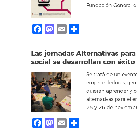
Fundación General de
Facebook
Mastodon
Email
Share
Las jornadas Alternativas par
social se desarrollan con éxit
Se trató de un evento
emprendedoras, gent
quieran aprender y c
alternativas para el 
25 y 26 de noviembre
Facebook
Mastodon
Email
Share