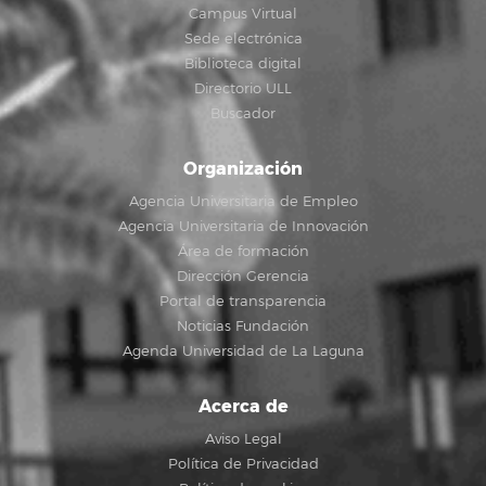
Campus Virtual
Sede electrónica
Biblioteca digital
Directorio ULL
Buscador
Organización
Agencia Universitaria de Empleo
Agencia Universitaria de Innovación
Área de formación
Dirección Gerencia
Portal de transparencia
Noticias Fundación
Agenda Universidad de La Laguna
Acerca de
Aviso Legal
Política de Privacidad