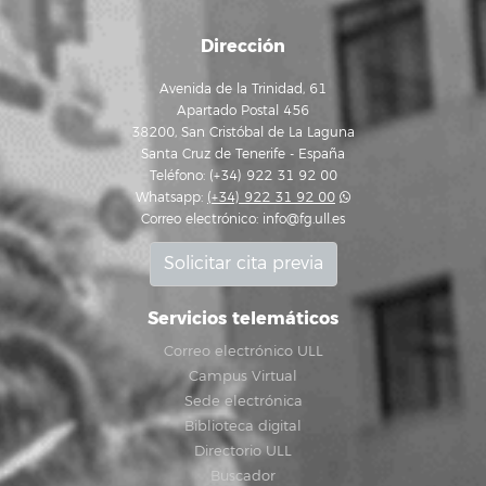
Dirección
Avenida de la Trinidad, 61
Apartado Postal 456
38200, San Cristóbal de La Laguna
Santa Cruz de Tenerife - España
Teléfono: (+34) 922 31 92 00
Whatsapp:
(+34) 922 31 92 00
Correo electrónico:
info@fg.ull.es
Solicitar cita previa
Servicios telemáticos
Correo electrónico ULL
Campus Virtual
Sede electrónica
Biblioteca digital
Directorio ULL
Buscador