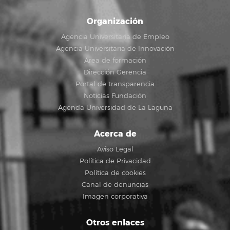
Organización
Agencia Universitaria de Empleo
Agencia Universitaria de Innovación
Área de formación
Dirección Gerencia
Portal de transparencia
Noticias Fundación
Agenda Universidad de La Laguna
Acerca de
Aviso Legal
Política de Privacidad
Política de cookies
Canal de denuncias
Imagen corporativa
Otros enlaces