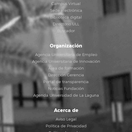
Campus Virtual
Sede electrónica
Biblioteca digital
Directorio ULL
Buscador
Organización
Agencia Universitaria de Empleo
Agencia Universitaria de Innovación
Área de formación
Dirección Gerencia
Portal de transparencia
Noticias Fundación
Agenda Universidad de La Laguna
Acerca de
Aviso Legal
Política de Privacidad