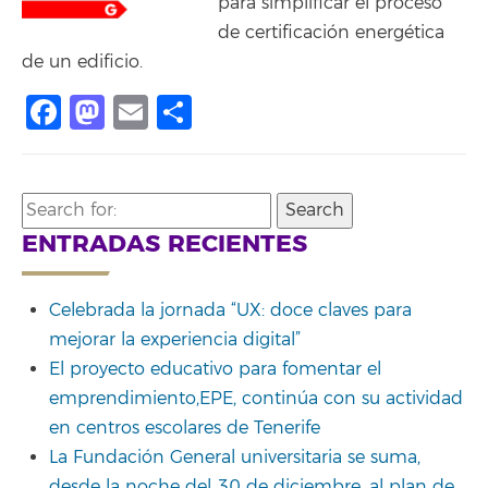
para simplificar el proceso
de certificación energética
de un edificio.
Facebook
Mastodon
Email
Share
Search
for:
ENTRADAS RECIENTES
Celebrada la jornada “UX: doce claves para
mejorar la experiencia digital”
El proyecto educativo para fomentar el
emprendimiento,EPE, continúa con su actividad
en centros escolares de Tenerife
La Fundación General universitaria se suma,
desde la noche del 30 de diciembre, al plan de