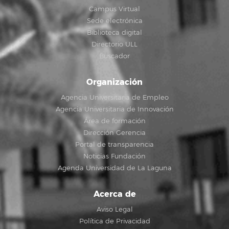
Campus Virtual
Sede electrónica
Biblioteca digital
Directorio ULL
Buscador
Organización
Agencia Universitaria de Empleo
Agencia Universitaria de Innovación
Área de formación
Dirección Gerencia
Portal de transparencia
Noticias Fundación
Agenda Universidad de La Laguna
Acerca de
Aviso Legal
Política de Privacidad