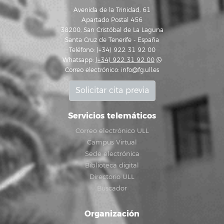
Avenida de la Trinidad, 61
Apartado Postal 456
38200, San Cristóbal de La Laguna
Santa Cruz de Tenerife - España
Teléfono: (+34) 922 31 92 00
Whatsapp:
(+34) 922 31 92 00
Correo electrónico:
info@fg.ull.es
Solicitar cita previa
Servicios telemáticos
Correo electrónico ULL
Campus Virtual
Sede electrónica
Biblioteca digital
Directorio ULL
Buscador
Organización