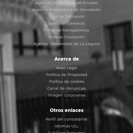
Agencia Universitaria de Empleo
Agencia Universitaria de Innovación
Área de formación
Dirección Gerencia
Portal de transparencia
Noticias Fundación
Agenda Universidad de La Laguna
Acerca de
Aviso Legal
Política de Privacidad
Política de cookies
Canal de denuncias
Imagen corporativa
Otros enlaces
Perfil del contratante
Idiomas ULL
Catálogo formativo