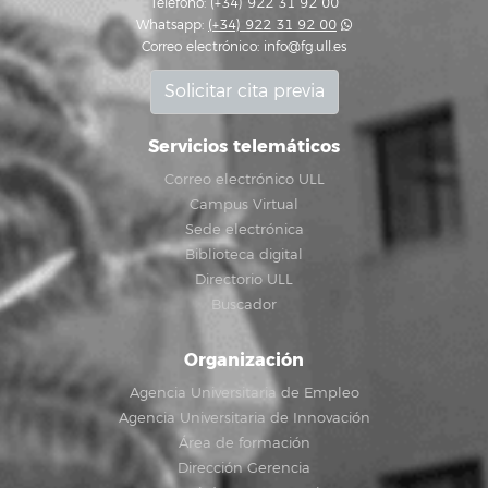
Teléfono: (+34) 922 31 92 00
Whatsapp:
(+34) 922 31 92 00
Correo electrónico:
info@fg.ull.es
Solicitar cita previa
Servicios telemáticos
Correo electrónico ULL
Campus Virtual
Sede electrónica
Biblioteca digital
Directorio ULL
Buscador
Organización
Agencia Universitaria de Empleo
Agencia Universitaria de Innovación
Área de formación
Dirección Gerencia