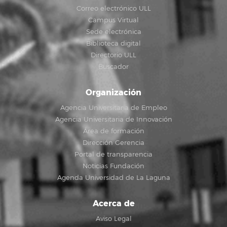
Correo electrónico ULL
Campus Virtual
Sede electrónica
Biblioteca digital
Directorio ULL
Buscador
Organización
Agencia Universitaria de Empleo
Agencia Universitaria de Innovación
Área de formación
Dirección Gerencia
Portal de transparencia
Noticias Fundación
Agenda Universidad de La Laguna
Acerca de
Aviso Legal