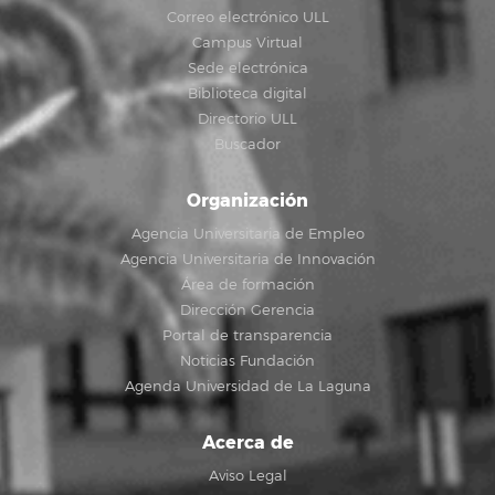
Correo electrónico ULL
Campus Virtual
Sede electrónica
Biblioteca digital
Directorio ULL
Buscador
Organización
Agencia Universitaria de Empleo
Agencia Universitaria de Innovación
Área de formación
Dirección Gerencia
Portal de transparencia
Noticias Fundación
Agenda Universidad de La Laguna
Acerca de
Aviso Legal