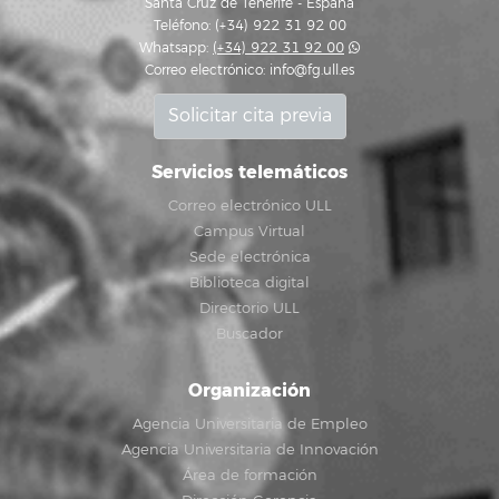
Santa Cruz de Tenerife - España
Teléfono: (+34) 922 31 92 00
Whatsapp:
(+34) 922 31 92 00
Correo electrónico:
info@fg.ull.es
Solicitar cita previa
Servicios telemáticos
Correo electrónico ULL
Campus Virtual
Sede electrónica
Biblioteca digital
Directorio ULL
Buscador
Organización
Agencia Universitaria de Empleo
Agencia Universitaria de Innovación
Área de formación