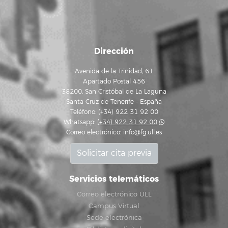
Dirección
Avenida de la Trinidad, 61
Apartado Postal 456
38200, San Cristóbal de La Laguna
Santa Cruz de Tenerife - España
Teléfono: (+34) 922 31 92 00
Whatsapp:
(+34) 922 31 92 00
Correo electrónico:
info@fg.ull.es
Solicitar cita previa
Servicios telemáticos
Correo electrónico ULL
Campus Virtual
Sede electrónica