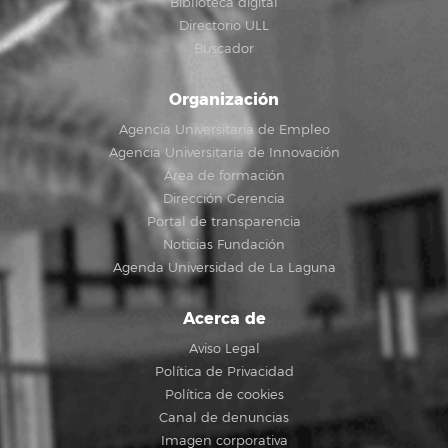
Biblioteca digital
Directorio ULL
Buscador
Organización
Agencia Universitaria de Empleo
Agencia Universitaria de Innovación
Área de formación
Dirección Gerencia
Portal de transparencia
Noticias Fundación
Agenda Universidad de La Laguna
Acerca de
Aviso Legal
Política de Privacidad
Política de cookies
Canal de denuncias
Imagen corporativa