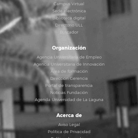
Campus Virtual
Sede electrónica
Biblioteca digital
Directorio ULL
Buscador
Organización
Agencia Universitaria de Empleo
Agencia Universitaria de Innovación
Área de formación
Dirección Gerencia
Portal de transparencia
Noticias Fundación
Agenda Universidad de La Laguna
Acerca de
Aviso Legal
Política de Privacidad