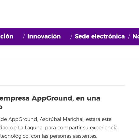
ción
Innovación
Sede electrónica
No
la empresa AppGround, en una
o
de AppGround, Asdrúbal Marichal, estará este
idad de La Laguna, para compartir su experiencia
nológico, con las personas asistentes.