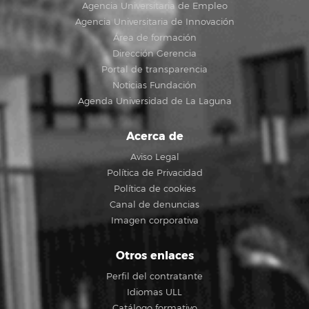
Agencia Universitaria de Empleo
Agencia Universitaria de Innovación
Área de formación
Dirección Gerencia
Portal de transparencia
Noticias Fundación
Agenda Universidad de La Laguna
Acerca de
Aviso Legal
Política de Privacidad
Política de cookies
Canal de denuncias
Imagen corporativa
Otros enlaces
Perfil del contratante
Idiomas ULL
Catálogo formativo