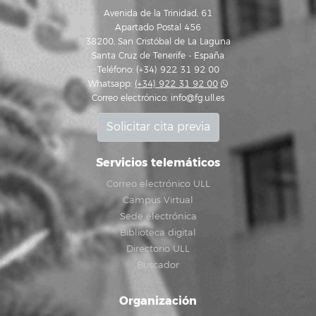
Avenida de la Trinidad, 61
Apartado Postal 456
38200, San Cristóbal de La Laguna
Santa Cruz de Tenerife - España
Teléfono: (+34) 922 31 92 00
Whatsapp:
(+34) 922 31 92 00
Correo electrónico:
info@fg.ull.es
Solicitar cita previa
Servicios telemáticos
Correo electrónico ULL
Campus Virtual
Sede electrónica
Biblioteca digital
Directorio ULL
Buscador
Organización