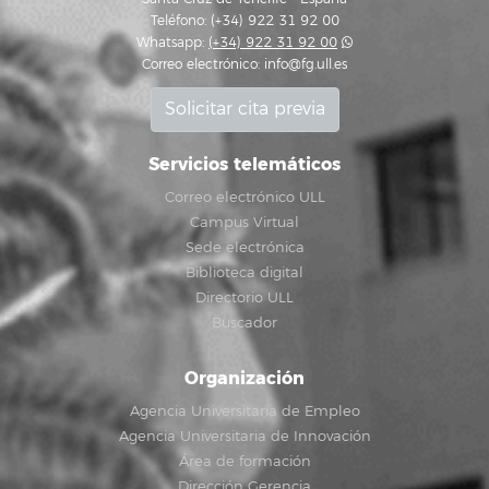
Teléfono: (+34) 922 31 92 00
Whatsapp:
(+34) 922 31 92 00
Correo electrónico:
info@fg.ull.es
Solicitar cita previa
Servicios telemáticos
Correo electrónico ULL
Campus Virtual
Sede electrónica
Biblioteca digital
Directorio ULL
Buscador
Organización
Agencia Universitaria de Empleo
Agencia Universitaria de Innovación
Área de formación
Dirección Gerencia