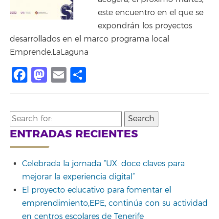
este encuentro en el que se
expondrán los proyectos
desarrollados en el marco programa local
Emprende.LaLaguna
Facebook
Mastodon
Email
Share
Search
for:
ENTRADAS RECIENTES
Celebrada la jornada “UX: doce claves para
mejorar la experiencia digital”
El proyecto educativo para fomentar el
emprendimiento,EPE, continúa con su actividad
en centros escolares de Tenerife