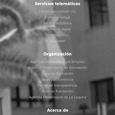
Servicios telemáticos
Correo electrónico ULL
Campus Virtual
Sede electrónica
Biblioteca digital
Directorio ULL
Buscador
Organización
Agencia Universitaria de Empleo
Agencia Universitaria de Innovación
Área de formación
Dirección Gerencia
Portal de transparencia
Noticias Fundación
Agenda Universidad de La Laguna
Acerca de