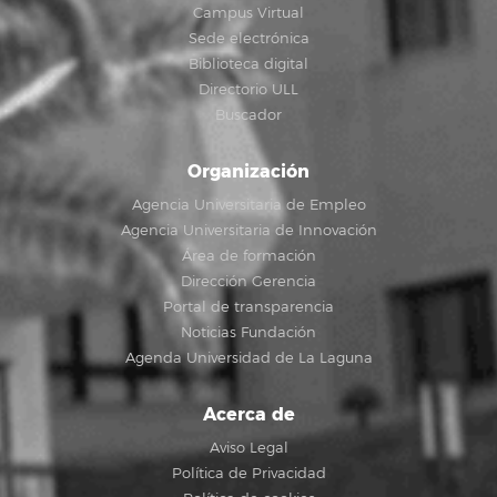
Campus Virtual
Sede electrónica
Biblioteca digital
Directorio ULL
Buscador
Organización
Agencia Universitaria de Empleo
Agencia Universitaria de Innovación
Área de formación
Dirección Gerencia
Portal de transparencia
Noticias Fundación
Agenda Universidad de La Laguna
Acerca de
Aviso Legal
Política de Privacidad