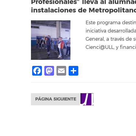
Profesionales” lleva al alumna
instalaciones de Metropolitan
Este programa destin
iniciativa desarrolla
General, a través de 
Cienci@ULL, y financi
Facebook
Mastodon
Email
Compartir
PÁGINA SIGUIENTE