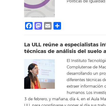
Políticas de Igualdad
Facebook
Mastodon
Email
Compartir
La ULL reúne a especialistas i
técnicas de análisis del suelo 
El Instituto Tecnológ
Complutense de Madr
desarrollando un pro
diferentes técnicas de
extraer información 
humanos. Los investi
3 de febrero, y mañana, día 4, en el Aula Ma
ULL para coordinarse y poner al día sus traba