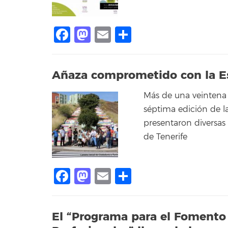
Facebook
Mastodon
Email
Compartir
Añaza comprometido con la Esc
Más de una veintena 
séptima edición de la
presentaron diversas e
de Tenerife
Facebook
Mastodon
Email
Compartir
El “Programa para el Fomento 