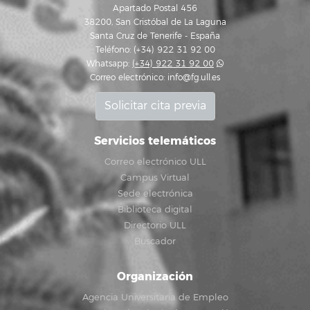
Apartado Postal 456
38200, San Cristóbal de La Laguna
Santa Cruz de Tenerife - España
Teléfono: (+34) 922 31 92 00
Whatsapp:
(+34) 922 31 92 00
Correo electrónico:
info@fg.ull.es
Solicitar cita previa
Servicios telemáticos
Correo electrónico ULL
Campus Virtual
Sede electrónica
Biblioteca digital
Directorio ULL
Buscador
Organización
Agencia Universitaria de Empleo