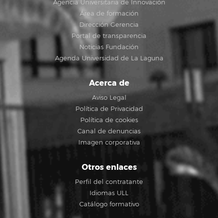
Agencia Universitaria de Innovación
Área de formación
Dirección Gerencia
Portal de transparencia
Noticias Fundación
Agenda Universidad de La Laguna
Acerca de
Aviso Legal
Política de Privacidad
Política de cookies
Canal de denuncias
Imagen corporativa
Otros enlaces
Perfil del contratante
Idiomas ULL
Catálogo formativo