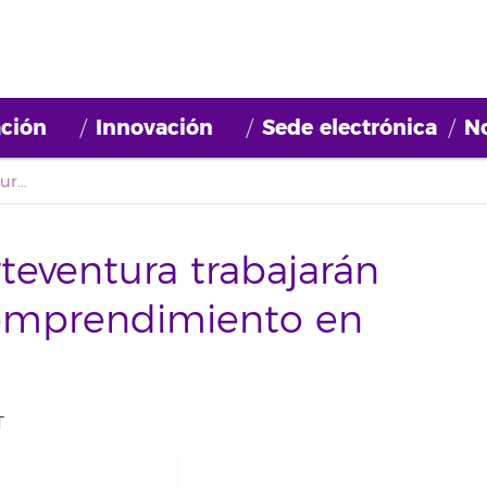
ción
Innovación
Sede electrónica
No
Estudiantes de Fuerteventura trabajarán con referentes del emprendimiento en España
teventura trabajarán
 emprendimiento en
T