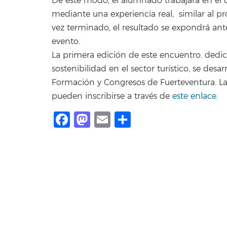
De este modo, el alumnado trabajará en el 
mediante una experiencia real, similar al p
vez terminado, el resultado se expondrá ante
evento.
La primera edición de este encuentro. dedica
sostenibilidad en el sector turístico, se desa
Formación y Congresos de Fuerteventura. Las
pueden inscribirse a través de
este enlace
.
Facebook
Mastodon
Email
Share