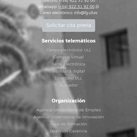
Teléfono: (+34) 922 31 92 00
Whatsapp:
(+34) 922 31 92 00
Correo electrónico:
info@fg.ull.es
Solicitar cita previa
Servicios telemáticos
Correo electrónico ULL
Campus Virtual
Sede electrónica
Biblioteca digital
Directorio ULL
Buscador
Organización
Agencia Universitaria de Empleo
Agencia Universitaria de Innovación
Área de formación
Dirección Gerencia