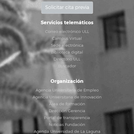
Solicitar cita previa
Servicios telemáticos
Correo electrónico ULL
Campus Virtual
Sede electrónica
Biblioteca digital
Directorio ULL
Buscador
Organización
Agencia Universitaria de Empleo
Agencia Universitaria de Innovación
Área de formación
Dirección Gerencia
Portal de transparencia
Noticias Fundación
Agenda Universidad de La Laguna