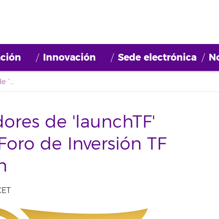
ción
Innovación
Sede electrónica
No
Los proyectos ganadores de 'launchTF' llegan a la final del Foro de Inversión TF INvierte Gold Edition
ores de 'launchTF'
 Foro de Inversión TF
n
CET