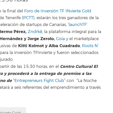
la final del
Foro de Inversión TF INvierte Gold
e Tenerife (
PCTT
), estarán los tres ganadores de la
leración de startups de Canarias, ‘
launchTF
‘.
lermo Pérez,
Zndrkē
, la plataforma integral para la
 Hernández y Jorge Zerolo,
Goia
y el marketplace
Kitti Kolmot y Alba Cuadrado
lusivas de
,
Roots N’
ara la inversión TFInvierte y fueron seleccionados
 jurado.
Centro Cultural El
artir de las 15:30 horas, en el
o y procederá a la entrega de premios a las
urno de
“
Entrepreneurs Fight Club
” con “La Noche
eretará a seis referentes del emprendimiento a través