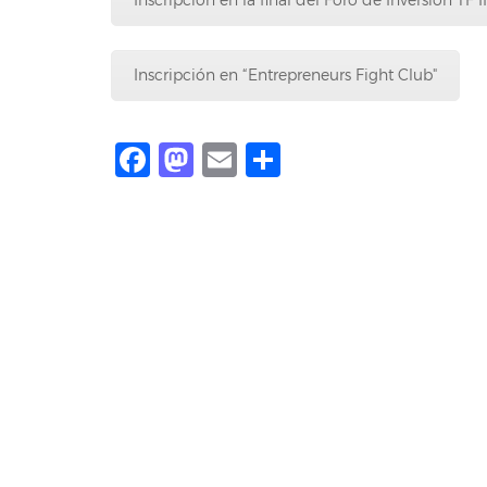
Inscripción en la final del Foro de Inversión TF 
Inscripción en “Entrepreneurs Fight Club"
Facebook
Mastodon
Email
Share