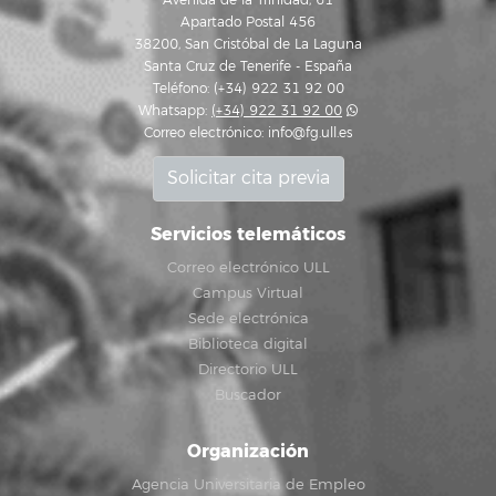
Avenida de la Trinidad, 61
Apartado Postal 456
38200, San Cristóbal de La Laguna
Santa Cruz de Tenerife - España
Teléfono: (+34) 922 31 92 00
Whatsapp:
(+34) 922 31 92 00
Correo electrónico:
info@fg.ull.es
Solicitar cita previa
Servicios telemáticos
Correo electrónico ULL
Campus Virtual
Sede electrónica
Biblioteca digital
Directorio ULL
Buscador
Organización
Agencia Universitaria de Empleo