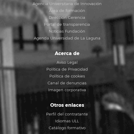
Agencia Universitaria de Innovación
Área de formación
Dirección Gerencia
Portal de transparencia
Noticias Fundación
Agenda Universidad de La Laguna
Acerca de
Aviso Legal
Política de Privacidad
Política de cookies
Canal de denuncias
Imagen corporativa
Otros enlaces
Perfil del contratante
Idiomas ULL
Catálogo formativo