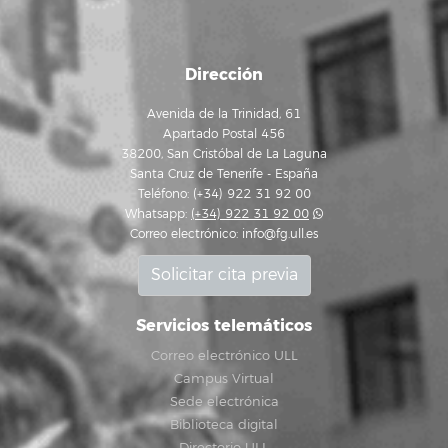
Dirección
Avenida de la Trinidad, 61
Apartado Postal 456
38200, San Cristóbal de La Laguna
Santa Cruz de Tenerife - España
Teléfono: (+34) 922 31 92 00
Whatsapp:
(+34) 922 31 92 00
Correo electrónico:
info@fg.ull.es
Solicitar cita previa
Servicios telemáticos
Correo electrónico ULL
Campus Virtual
Sede electrónica
Biblioteca digital
Directorio ULL