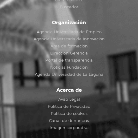
Buscador
Organización
Agencia Universitaria de Empleo
Agencia Universitaria de Innovación
Área de formación
Dirección Gerencia
Portal de transparencia
Noticias Fundación
Agenda Universidad de La Laguna
Acerca de
Aviso Legal
Política de Privacidad
Política de cookies
Canal de denuncias
Imagen corporativa