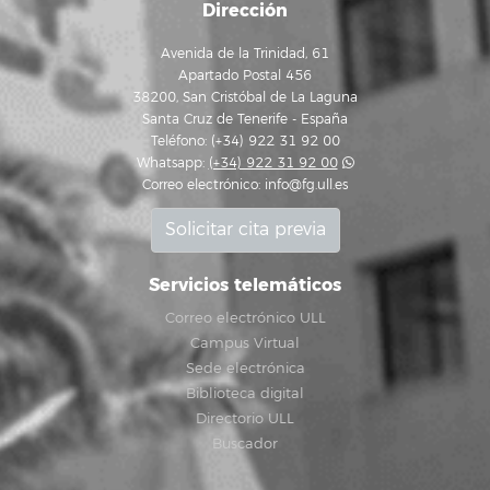
Dirección
Avenida de la Trinidad, 61
Apartado Postal 456
38200, San Cristóbal de La Laguna
Santa Cruz de Tenerife - España
Teléfono: (+34) 922 31 92 00
Whatsapp:
(+34) 922 31 92 00
Correo electrónico:
info@fg.ull.es
Solicitar cita previa
Servicios telemáticos
Correo electrónico ULL
Campus Virtual
Sede electrónica
Biblioteca digital
Directorio ULL
Buscador