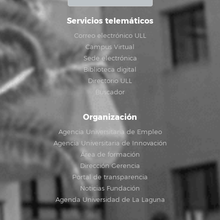
Servicios telemáticos
Correo electrónico ULL
Campus Virtual
Sede electrónica
Biblioteca digital
Directorio ULL
Buscador
Organización
Agencia Universitaria de Empleo
Agencia Universitaria de Innovación
Área de formación
Dirección Gerencia
Portal de transparencia
Noticias Fundación
Agenda Universidad de La Laguna