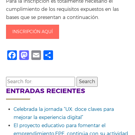
Para la inscripción es totalmente necesario el
cumplimiento de los requisitos expuestos en las
bases que se presentan a continuación.
INSCRIPCIÓN AQUÍ
Facebook
Mastodon
Email
Compartir
Search
for:
ENTRADAS RECIENTES
Celebrada la jornada “UX: doce claves para
mejorar la experiencia digital”
El proyecto educativo para fomentar el
emprendimiento,EPE, continúa con su actividad