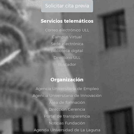
Solicitar cita previa
Servicios telemáticos
Correo electrónico ULL
Campus Virtual
Sede electrónica
Biblioteca digital
Directorio ULL
Buscador
Organización
Agencia Universitaria de Empleo
Agencia Universitaria de Innovación
Área de formación
Dirección Gerencia
Portal de transparencia
Noticias Fundación
Agenda Universidad de La Laguna