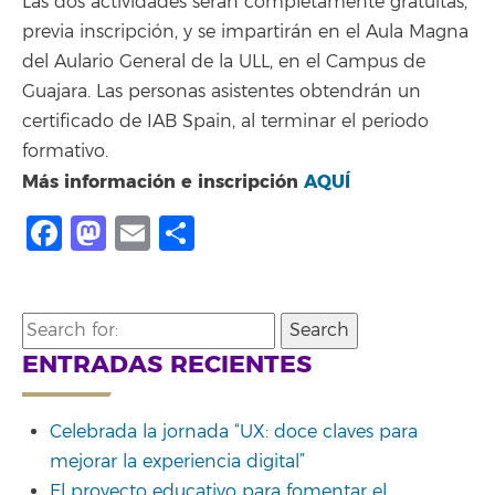
Las dos actividades serán completamente gratuitas,
previa inscripción, y se impartirán en el Aula Magna
del Aulario General de la ULL, en el Campus de
Guajara. Las personas asistentes obtendrán un
certificado de IAB Spain, al terminar el periodo
formativo.
Más información e inscripción
AQUÍ
Facebook
Mastodon
Email
Share
Search
for:
ENTRADAS RECIENTES
Celebrada la jornada “UX: doce claves para
mejorar la experiencia digital”
El proyecto educativo para fomentar el