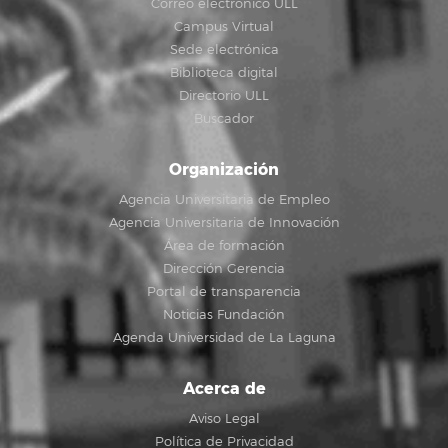
Correo electrónico ULL
Campus Virtual
Sede electrónica
Biblioteca digital
Directorio ULL
Buscador
Organización
Agencia Universitaria de Empleo
Agencia Universitaria de Innovación
Área de formación
Dirección Gerencia
Portal de transparencia
Noticias Fundación
Agenda Universidad de La Laguna
Acerca de
Aviso Legal
Política de Privacidad