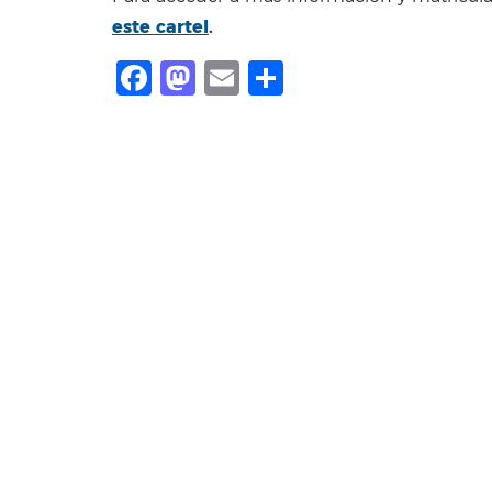
este cartel
.
Facebook
Mastodon
Email
Compartir