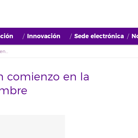
ción
Innovación
Sede electrónica
No
Oferta formativa con comienzo en la semana del 7 noviembre
n comienzo en la
embre