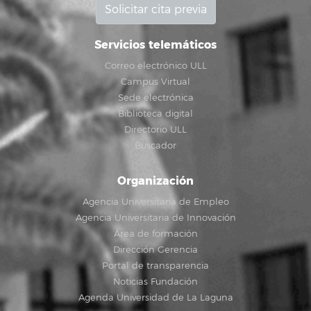
Solicitar cita previa
Servicios telemáticos
Correo electrónico ULL
Campus Virtual
Sede electrónica
Biblioteca digital
Directorio ULL
Buscador
Organización
Agencia Universitaria de Empleo
Agencia Universitaria de Innovación
Área de formación
Dirección Gerencia
Portal de transparencia
Noticias Fundación
Agenda Universidad de La Laguna