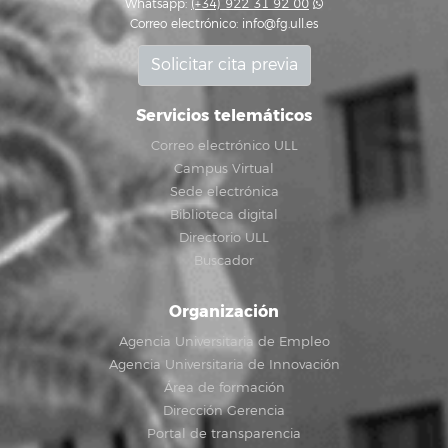
Whatsapp:
(+34) 922 31 92 00
Correo electrónico:
info@fg.ull.es
Solicitar cita previa
Servicios telemáticos
Correo electrónico ULL
Campus Virtual
Sede electrónica
Biblioteca digital
Directorio ULL
Buscador
Organización
Agencia Universitaria de Empleo
Agencia Universitaria de Innovación
Área de formación
Dirección Gerencia
Portal de transparencia