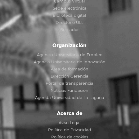
Campus Virtual
Sede electrónica
Biblioteca digital
Directorio ULL
Buscador
Organización
Agencia Universitaria de Empleo
Agencia Universitaria de Innovación
Área de formación
Dirección Gerencia
Portal de transparencia
Noticias Fundación
Agenda Universidad de La Laguna
Acerca de
Aviso Legal
Política de Privacidad
Política de cookies