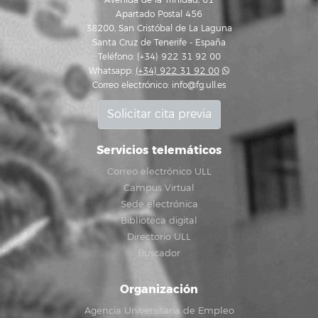
Avenida de la Trinidad, 61
Apartado Postal 456
38200, San Cristóbal de La Laguna
Santa Cruz de Tenerife - España
Teléfono: (+34) 922 31 92 00
Whatsapp:
(+34) 922 31 92 00
Correo electrónico:
info@fg.ull.es
Solicitar cita previa
Servicios telemáticos
Correo electrónico ULL
Campus Virtual
Sede electrónica
Biblioteca digital
Directorio ULL
Buscador
Organización
Agencia Universitaria de Empleo