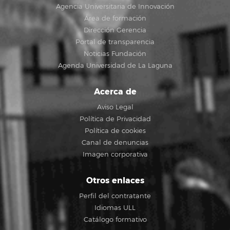
Agencia Universitaria de Innovación
Área de formación
Dirección Gerencia
Portal de transparencia
Noticias Fundación
Agenda Universidad de La Laguna
Acerca de
Aviso Legal
Política de Privacidad
Política de cookies
Canal de denuncias
Imagen corporativa
Otros enlaces
Perfil del contratante
Idiomas ULL
Catálogo formativo