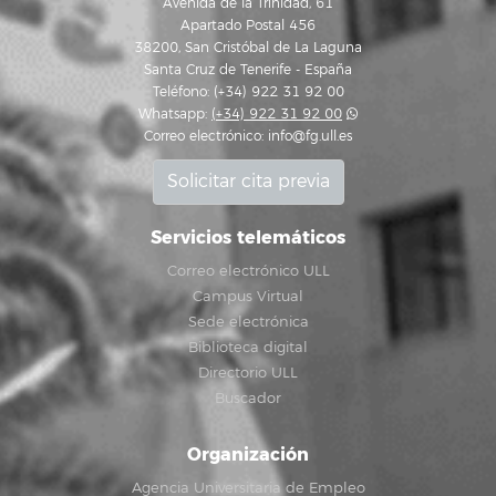
Avenida de la Trinidad, 61
Apartado Postal 456
38200, San Cristóbal de La Laguna
Santa Cruz de Tenerife - España
Teléfono: (+34) 922 31 92 00
Whatsapp:
(+34) 922 31 92 00
Correo electrónico:
info@fg.ull.es
Solicitar cita previa
Servicios telemáticos
Correo electrónico ULL
Campus Virtual
Sede electrónica
Biblioteca digital
Directorio ULL
Buscador
Organización
Agencia Universitaria de Empleo