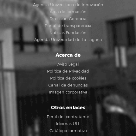
Agencia Universitaria de Innovación
Área de formación
Dirección Gerencia
Portal de transparencia
Noticias Fundación
Agenda Universidad de La Laguna
Acerca de
Aviso Legal
Política de Privacidad
Política de cookies
Canal de denuncias
Imagen corporativa
Otros enlaces
Perfil del contratante
Idiomas ULL
Catálogo formativo